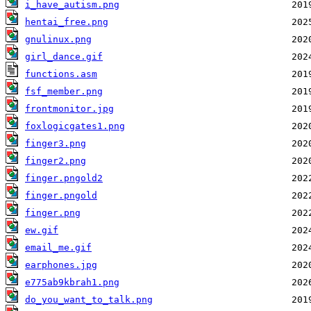
i_have_autism.png
hentai_free.png
gnulinux.png
girl_dance.gif
functions.asm
fsf_member.png
frontmonitor.jpg
foxlogicgates1.png
finger3.png
finger2.png
finger.pngold2
finger.pngold
finger.png
ew.gif
email_me.gif
earphones.jpg
e775ab9kbrah1.png
do_you_want_to_talk.png