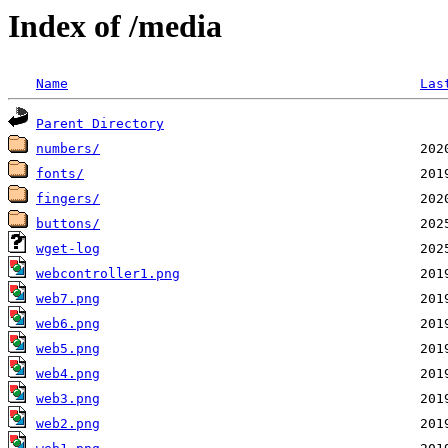
Index of /media
Name
Las
Parent Directory
numbers/
fonts/
fingers/
buttons/
wget-log
webcontroller1.png
web7.png
web6.png
web5.png
web4.png
web3.png
web2.png