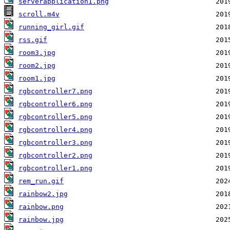
serverapplication1.png
scroll.m4v
running_girl.gif
rss.gif
room3.jpg
room2.jpg
room1.jpg
rgbcontroller7.png
rgbcontroller6.png
rgbcontroller5.png
rgbcontroller4.png
rgbcontroller3.png
rgbcontroller2.png
rgbcontroller1.png
rem_run.gif
rainbow2.jpg
rainbow.png
rainbow.jpg