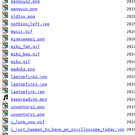
penguin2.png
penguin.png
oldtux.png
nothing_left.jpg
music.gif
minesweep1.png
miku_fan.gif
miku_bop.gif
miku.gif
madoka.png
laptopfire2.jpg
laptopfire1.jpg
laptopfire.jpg
keepreading.mp3
inventory2.png
inventory1.png
i_love_you.gif
i_just_happen_to_have_an_oscilloscope_today.jpg