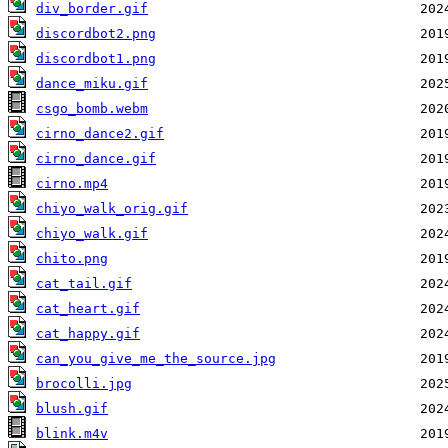
div_border.gif
discordbot2.png
discordbot1.png
dance_miku.gif
csgo_bomb.webm
cirno_dance2.gif
cirno_dance.gif
cirno.mp4
chiyo_walk_orig.gif
chiyo_walk.gif
chito.png
cat_tail.gif
cat_heart.gif
cat_happy.gif
can_you_give_me_the_source.jpg
brocolli.jpg
blush.gif
blink.m4v