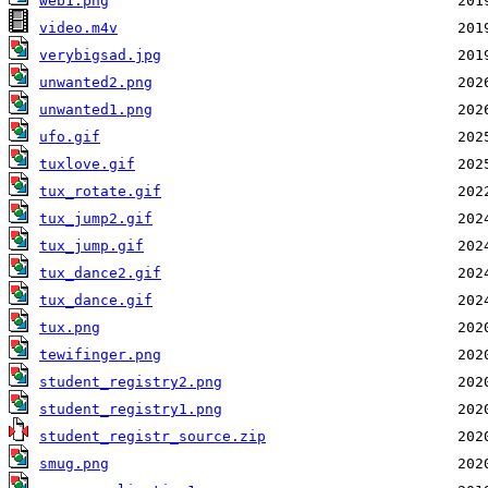
web1.png
video.m4v
verybigsad.jpg
unwanted2.png
unwanted1.png
ufo.gif
tuxlove.gif
tux_rotate.gif
tux_jump2.gif
tux_jump.gif
tux_dance2.gif
tux_dance.gif
tux.png
tewifinger.png
student_registry2.png
student_registry1.png
student_registr_source.zip
smug.png